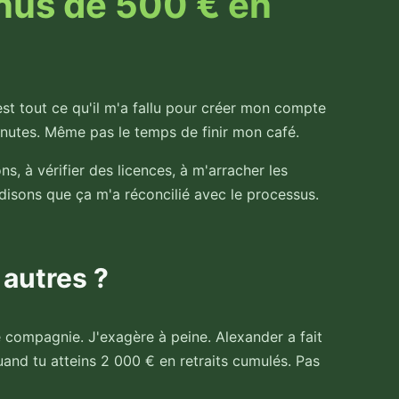
onus de 500 € en
t tout ce qu'il m'a fallu pour créer mon compte
inutes. Même pas le temps de finir mon café.
ns, à vérifier des licences, à m'arracher les
 disons que ça m'a réconcilié avec le processus.
 autres ?
 compagnie. J'exagère à peine. Alexander a fait
quand tu atteins 2 000 € en retraits cumulés. Pas