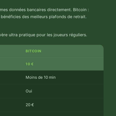
er mes données bancaires directement. Bitcoin :
énéficies des meilleurs plafonds de retrait.
re ultra pratique pour les joueurs réguliers.
BITCOIN
10 €
Moins de 10 min
Oui
20 €