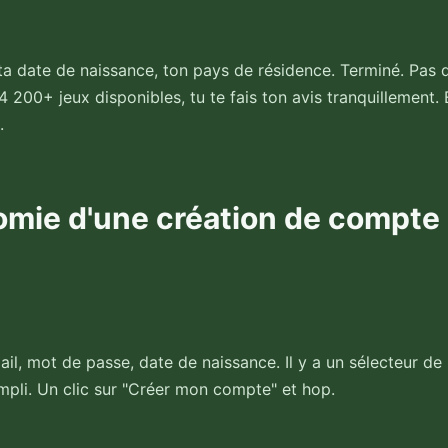
ta date de naissance, ton pays de résidence. Terminé. Pas d
4 200+ jeux disponibles, tu te fais ton avis tranquillement. E
.
tomie d'une création de compte
l, mot de passe, date de naissance. Il y a un sélecteur de
mpli. Un clic sur "Créer mon compte" et hop.