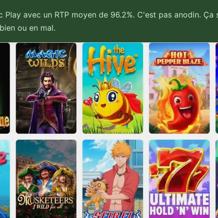
ic Play avec un RTP moyen de 96.2%. C'est pas anodin. Ça s
 bien ou en mal.