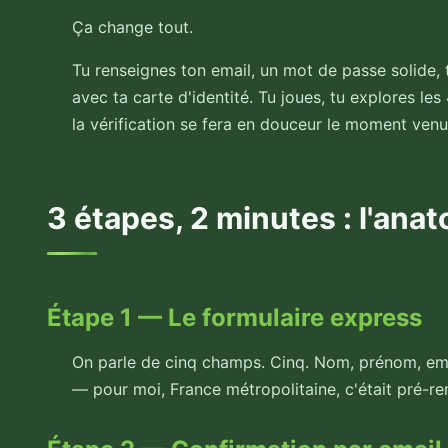
Ça change tout.
Tu renseignes ton email, un mot de passe solide, 
avec ta carte d'identité. Tu joues, tu explores les 
la vérification se fera en douceur le moment venu
3 étapes, 2 minutes : l'ana
Étape 1 — Le formulaire express
On parle de cinq champs. Cinq. Nom, prénom, emai
— pour moi, France métropolitaine, c'était pré-re