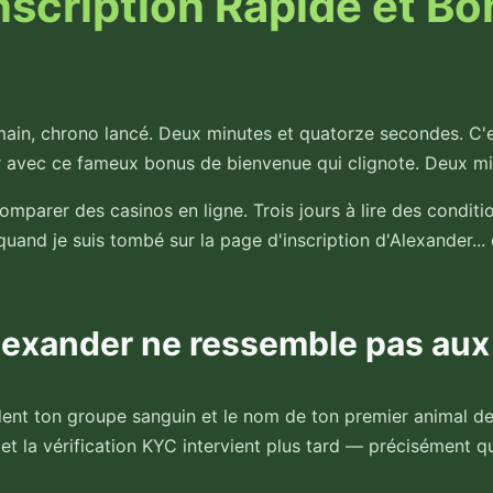
nscription Rapide et B
in, chrono lancé. Deux minutes et quatorze secondes. C'es
her avec ce fameux bonus de bienvenue qui clignote. Deux m
comparer des casinos en ligne. Trois jours à lire des conditio
quand je suis tombé sur la page d'inscription d'Alexander...
Alexander ne ressemble pas aux
dent ton groupe sanguin et le nom de ton premier animal de
n, et la vérification KYC intervient plus tard — précisément 