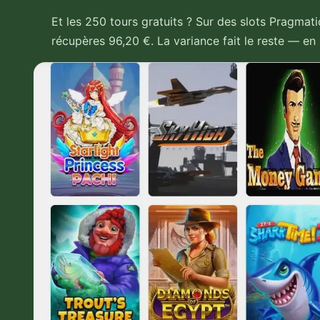
Et les 250 tours gratuits ? Sur des slots Pragmat
récupères 96,20 €. La variance fait le reste — en