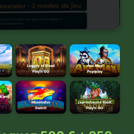
Legacy of Dead
Axe Max
y
Play'n GO
Popiplay
k and
Maximator
Leprechauns Vault
Swintt
Play'n GO