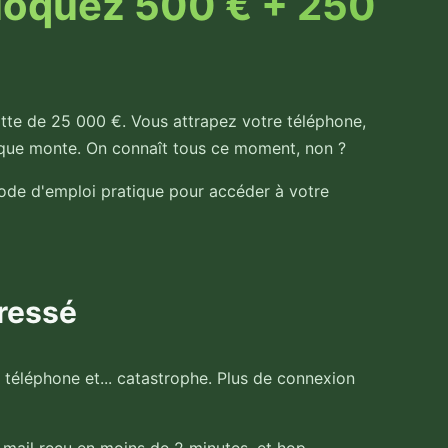
loquez 500 € + 250
otte de 25 000 €. Vous attrapez votre téléphone,
nique monte. On connaît tous ce moment, non ?
mode d'emploi pratique pour accéder à votre
ressé
de téléphone et... catastrophe. Plus de connexion
e-mail reçu en moins de 2 minutes, et hop —