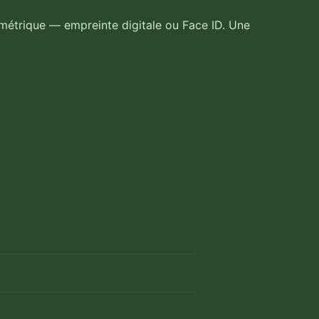
iométrique — empreinte digitale ou Face ID. Une