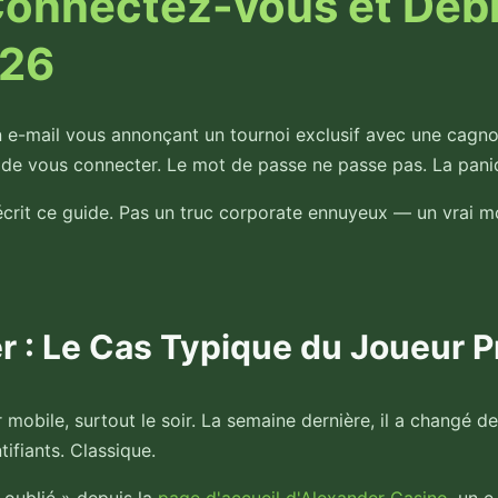
 Connectez-vous et Déb
026
un e-mail vous annonçant un tournoi exclusif avec une cagn
le de vous connecter. Le mot de passe ne passe pas. La pa
écrit ce guide. Pas un truc corporate ennuyeux — un vrai 
 : Le Cas Typique du Joueur P
r mobile, surtout le soir. La semaine dernière, il a changé 
ifiants. Classique.
e oublié » depuis la
page d'accueil d'Alexander Casino
, un 