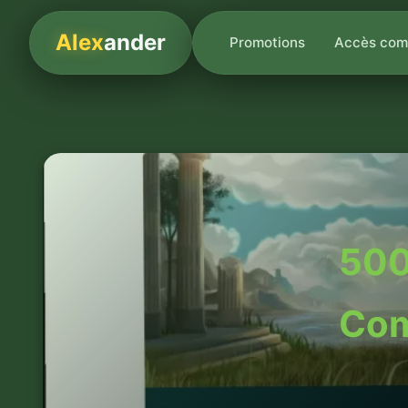
Alex
ander
Promotions
Accès com
500
Com