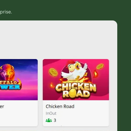
prise.