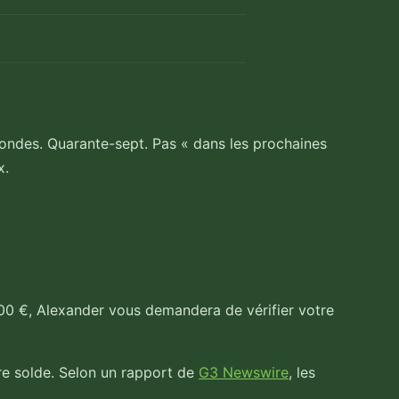
ondes. Quarante-sept. Pas « dans les prochaines
x.
000 €, Alexander vous demandera de vérifier votre
tre solde. Selon un rapport de
G3 Newswire
, les