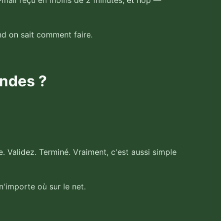
and on sait comment faire.
ndes ?
. Validez. Terminé. Vraiment, c'est aussi simple
'importe où sur le net.