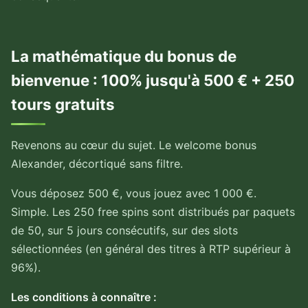
La mathématique du bonus de
bienvenue : 100% jusqu'à 500 € + 250
tours gratuits
Revenons au cœur du sujet. Le welcome bonus
Alexander, décortiqué sans filtre.
Vous déposez 500 €, vous jouez avec 1 000 €.
Simple. Les 250 free spins sont distribués par paquets
de 50, sur 5 jours consécutifs, sur des slots
sélectionnées (en général des titres à RTP supérieur à
96%).
Les conditions à connaître :