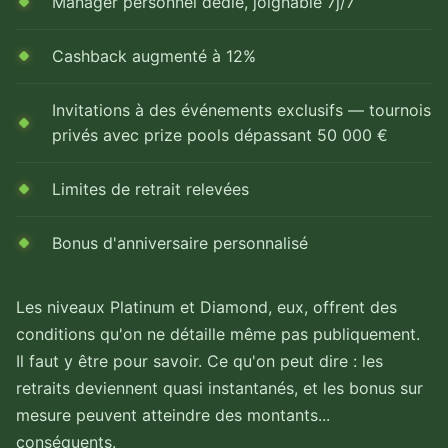
Manager personnel dédié, joignable 7j/7
Cashback augmenté à 12%
Invitations à des événements exclusifs — tournois
privés avec prize pools dépassant 50 000 €
Limites de retrait relevées
Bonus d'anniversaire personnalisé
Les niveaux Platinum et Diamond, eux, offrent des
conditions qu'on ne détaille même pas publiquement.
Il faut y être pour savoir. Ce qu'on peut dire : les
retraits deviennent quasi instantanés, et les bonus sur
mesure peuvent atteindre des montants...
conséquents.