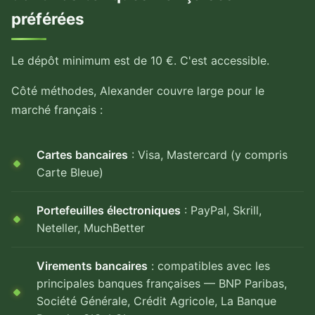
préférées
Le dépôt minimum est de 10 €. C'est accessible.
Côté méthodes, Alexander couvre large pour le
marché français :
Cartes bancaires
: Visa, Mastercard (y compris
Carte Bleue)
Portefeuilles électroniques
: PayPal, Skrill,
Neteller, MuchBetter
Virements bancaires
: compatibles avec les
principales banques françaises — BNP Paribas,
Société Générale, Crédit Agricole, La Banque