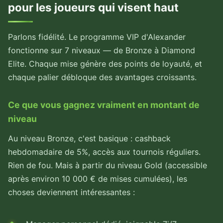
pour les joueurs qui visent haut
Parlons fidélité. Le programme VIP d'Alexander
fonctionne sur 7 niveaux — de Bronze à Diamond
Elite. Chaque mise génère des points de loyauté, et
chaque palier débloque des avantages croissants.
Ce que vous gagnez vraiment en montant de
niveau
Au niveau Bronze, c'est basique : cashback
hebdomadaire de 5%, accès aux tournois réguliers.
Rien de fou. Mais à partir du niveau Gold (accessible
après environ 10 000 € de mises cumulées), les
choses deviennent intéressantes :