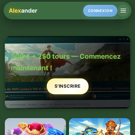
Alex
ander
CONNEXION
500 € + 250 tours — Commencez
maintenant !
S'INSCRIRE