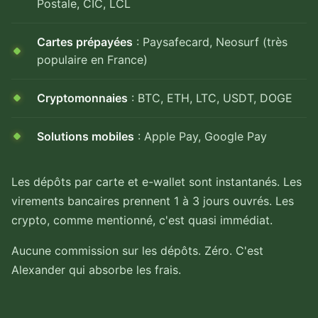
Postale, CIC, LCL
Cartes prépayées
: Paysafecard, Neosurf (très
populaire en France)
Cryptomonnaies
: BTC, ETH, LTC, USDT, DOGE
Solutions mobiles
: Apple Pay, Google Pay
Les dépôts par carte et e-wallet sont instantanés. Les
virements bancaires prennent 1 à 3 jours ouvrés. Les
crypto, comme mentionné, c'est quasi immédiat.
Aucune commission sur les dépôts. Zéro. C'est
Alexander qui absorbe les frais.