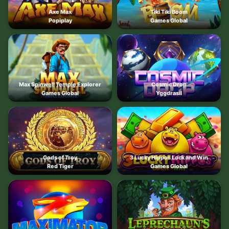
Axe Max
Tiki Tiki Boom
Popiplay
Games Global
Max Spinwell Temple Explorer
Cosmic Drop
Games Global
Yggdrasil
Gods of Troy
3 Lucky Hippos Lock and Win
Red Tiger
Games Global