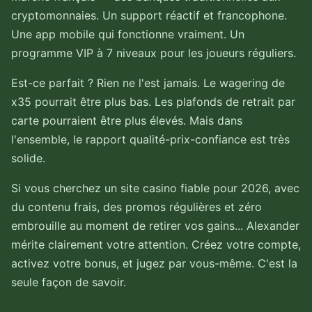
cryptomonnaies. Un support réactif et francophone.
Une app mobile qui fonctionne vraiment. Un
programme VIP à 7 niveaux pour les joueurs réguliers.
Est-ce parfait ? Rien ne l'est jamais. Le wagering de
x35 pourrait être plus bas. Les plafonds de retrait par
carte pourraient être plus élevés. Mais dans
l'ensemble, le rapport qualité-prix-confiance est très
solide.
Si vous cherchez un site casino fiable pour 2026, avec
du contenu frais, des promos régulières et zéro
embrouille au moment de retirer vos gains... Alexander
mérite clairement votre attention. Créez votre compte,
activez votre bonus, et jugez par vous-même. C'est la
seule façon de savoir.