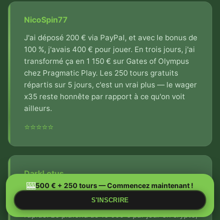
NicoSpin77
J'ai déposé 200 € via PayPal, et avec le bonus de
100 %, j'avais 400 € pour jouer. En trois jours, j'ai
transformé ça en 1 150 € sur Gates of Olympus
chez Pragmatic Play. Les 250 tours gratuits
répartis sur 5 jours, c'est un vrai plus — le wager
x35 reste honnête par rapport à ce qu'on voit
ailleurs.
⭐⭐⭐⭐⭐
DarkLotus
🎰
500 € + 250 tours — Commencez maintenant !
Retrait de 800 € en Bitcoin testé la semaine
S'INSCRIRE
dernière. Crédité en 47 minutes. Franchement
rapide. Le plafond de 15 000 € par jour en crypto,