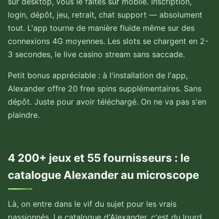
sur desktop, vous le faites sur mobile. Inscription,
login, dépôt, jeu, retrait, chat support — absolument
tout. L'app tourne de manière fluide même sur des
connexions 4G moyennes. Les slots se chargent en 2-
3 secondes, le live casino stream sans saccade.
Petit bonus appréciable : à l'installation de l'app,
Alexander offre 20 free spins supplémentaires. Sans
dépôt. Juste pour avoir téléchargé. On ne va pas s'en
plaindre.
4 200+ jeux et 55 fournisseurs : le
catalogue Alexander au microscope
Là, on entre dans le vif du sujet pour les vrais
passionnés. Le catalogue d'Alexander, c'est du lourd.