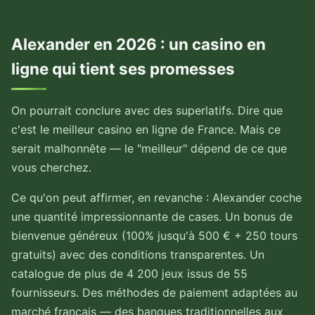
Alexander en 2026 : un casino en
ligne qui tient ses promesses
On pourrait conclure avec des superlatifs. Dire que
c'est le meilleur casino en ligne de France. Mais ce
serait malhonnête — le "meilleur" dépend de ce que
vous cherchez.
Ce qu'on peut affirmer, en revanche : Alexander coche
une quantité impressionnante de cases. Un bonus de
bienvenue généreux (100% jusqu'à 500 € + 250 tours
gratuits) avec des conditions transparentes. Un
catalogue de plus de 4 200 jeux issus de 55
fournisseurs. Des méthodes de paiement adaptées au
marché français — des banques traditionnelles aux