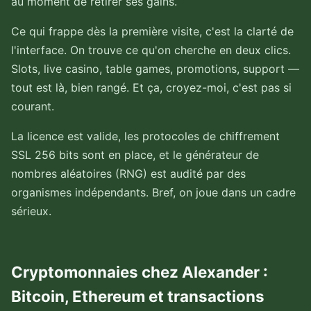
au moment de retirer ses gains.
Ce qui frappe dès la première visite, c'est la clarté de
l'interface. On trouve ce qu'on cherche en deux clics.
Slots, live casino, table games, promotions, support —
tout est là, bien rangé. Et ça, croyez-moi, c'est pas si
courant.
La licence est valide, les protocoles de chiffrement
SSL 256 bits sont en place, et le générateur de
nombres aléatoires (RNG) est audité par des
organismes indépendants. Bref, on joue dans un cadre
sérieux.
Cryptomonnaies chez Alexander :
Bitcoin, Ethereum et transactions