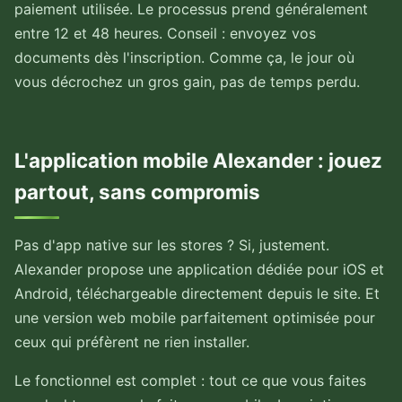
paiement utilisée. Le processus prend généralement
entre 12 et 48 heures. Conseil : envoyez vos
documents dès l'inscription. Comme ça, le jour où
vous décrochez un gros gain, pas de temps perdu.
L'application mobile Alexander : jouez
partout, sans compromis
Pas d'app native sur les stores ? Si, justement.
Alexander propose une application dédiée pour iOS et
Android, téléchargeable directement depuis le site. Et
une version web mobile parfaitement optimisée pour
ceux qui préfèrent ne rien installer.
Le fonctionnel est complet : tout ce que vous faites