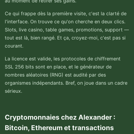
au moment de retirer ses gains.
Ce qui frappe dès la première visite, c'est la clarté de
l'interface. On trouve ce qu'on cherche en deux clics.
Slots, live casino, table games, promotions, support —
tout est là, bien rangé. Et ça, croyez-moi, c'est pas si
courant.
La licence est valide, les protocoles de chiffrement
SSL 256 bits sont en place, et le générateur de
nombres aléatoires (RNG) est audité par des
organismes indépendants. Bref, on joue dans un cadre
sérieux.
Cryptomonnaies chez Alexander :
Bitcoin, Ethereum et transactions