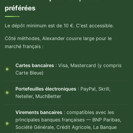
préférées
Le dépôt minimum est de 10 €. C'est accessible.
Côté méthodes, Alexander couvre large pour le
marché français :
Cartes bancaires
: Visa, Mastercard (y compris
Carte Bleue)
Portefeuilles électroniques
: PayPal, Skrill,
Neteller, MuchBetter
Virements bancaires
: compatibles avec les
principales banques françaises — BNP Paribas,
Société Générale, Crédit Agricole, La Banque