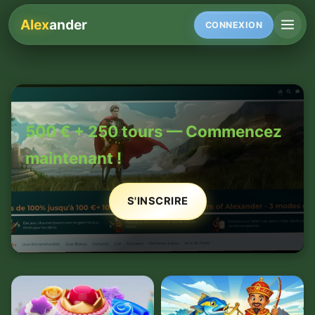
Alex
ander
CONNEXION
500 € + 250 tours — Commencez
maintenant !
S'INSCRIRE