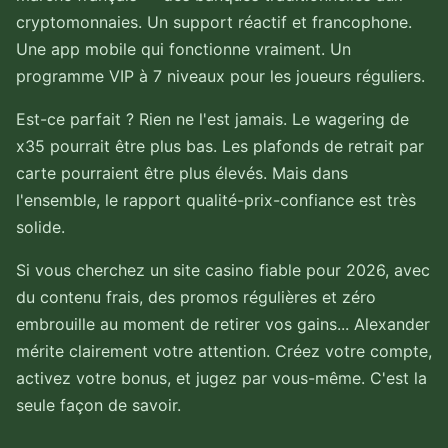
cryptomonnaies. Un support réactif et francophone.
Une app mobile qui fonctionne vraiment. Un
programme VIP à 7 niveaux pour les joueurs réguliers.
Est-ce parfait ? Rien ne l'est jamais. Le wagering de
x35 pourrait être plus bas. Les plafonds de retrait par
carte pourraient être plus élevés. Mais dans
l'ensemble, le rapport qualité-prix-confiance est très
solide.
Si vous cherchez un site casino fiable pour 2026, avec
du contenu frais, des promos régulières et zéro
embrouille au moment de retirer vos gains... Alexander
mérite clairement votre attention. Créez votre compte,
activez votre bonus, et jugez par vous-même. C'est la
seule façon de savoir.