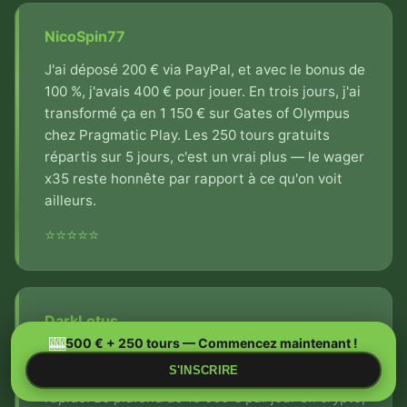
NicoSpin77
J'ai déposé 200 € via PayPal, et avec le bonus de
100 %, j'avais 400 € pour jouer. En trois jours, j'ai
transformé ça en 1 150 € sur Gates of Olympus
chez Pragmatic Play. Les 250 tours gratuits
répartis sur 5 jours, c'est un vrai plus — le wager
x35 reste honnête par rapport à ce qu'on voit
ailleurs.
⭐⭐⭐⭐⭐
DarkLotus
🎰
500 € + 250 tours — Commencez maintenant !
Retrait de 800 € en Bitcoin testé la semaine
S'INSCRIRE
dernière. Crédité en 47 minutes. Franchement
rapide. Le plafond de 15 000 € par jour en crypto,