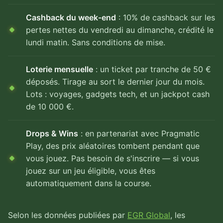
Cashback du week-end
: 10% de cashback sur les
pertes nettes du vendredi au dimanche, crédité le
lundi matin. Sans conditions de mise.
Loterie mensuelle
: un ticket par tranche de 50 €
déposés. Tirage au sort le dernier jour du mois.
Lots : voyages, gadgets tech, et un jackpot cash
de 10 000 €.
Drops & Wins
: en partenariat avec Pragmatic
Play, des prix aléatoires tombent pendant que
vous jouez. Pas besoin de s'inscrire — si vous
jouez sur un jeu éligible, vous êtes
automatiquement dans la course.
Selon les données publiées par
EGR Global
, les