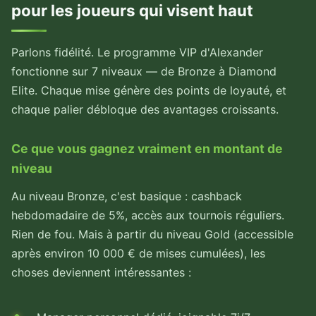
pour les joueurs qui visent haut
Parlons fidélité. Le programme VIP d'Alexander
fonctionne sur 7 niveaux — de Bronze à Diamond
Elite. Chaque mise génère des points de loyauté, et
chaque palier débloque des avantages croissants.
Ce que vous gagnez vraiment en montant de
niveau
Au niveau Bronze, c'est basique : cashback
hebdomadaire de 5%, accès aux tournois réguliers.
Rien de fou. Mais à partir du niveau Gold (accessible
après environ 10 000 € de mises cumulées), les
choses deviennent intéressantes :