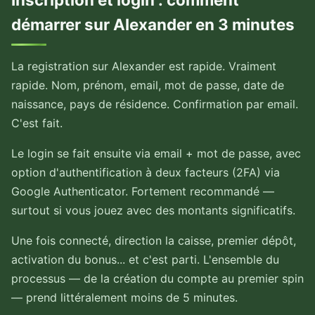
démarrer sur Alexander en 3 minutes
La registration sur Alexander est rapide. Vraiment
rapide. Nom, prénom, email, mot de passe, date de
naissance, pays de résidence. Confirmation par email.
C'est fait.
Le login se fait ensuite via email + mot de passe, avec
option d'authentification à deux facteurs (2FA) via
Google Authenticator. Fortement recommandé —
surtout si vous jouez avec des montants significatifs.
Une fois connecté, direction la caisse, premier dépôt,
activation du bonus... et c'est parti. L'ensemble du
processus — de la création du compte au premier spin
— prend littéralement moins de 5 minutes.