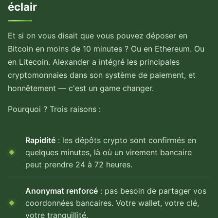
éclair
Et si on vous disait que vous pouvez déposer en
Bitcoin en moins de 10 minutes ? Ou en Ethereum. Ou
en Litecoin. Alexander a intégré les principales
cryptomonnaies dans son système de paiement, et
honnêtement — c'est un game changer.
Pourquoi ? Trois raisons :
Rapidité
: les dépôts crypto sont confirmés en
quelques minutes, là où un virement bancaire
peut prendre 24 à 72 heures.
Anonymat renforcé
: pas besoin de partager vos
coordonnées bancaires. Votre wallet, votre clé,
votre tranquillité.