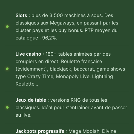
Slots
: plus de 3 500 machines à sous. Des
classiques aux Megaways, en passant par les
cluster pays et les buy bonus. RTP moyen du
catalogue : 96,2%.
Live casino
: 180+ tables animées par des
croupiers en direct. Roulette française
(évidemment), blackjack, baccarat, game shows
type Crazy Time, Monopoly Live, Lightning
Roulette...
Jeux de table
: versions RNG de tous les
classiques. Idéal pour s'entraîner avant de passer
au live.
Jackpots progressifs
: Mega Moolah, Divine