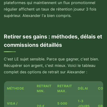
plateformes qui maintiennent un flux promotionnel
régulier affichent un taux de rétention joueur 3 fois
supérieur. Alexander l'a bien compris.
Retirer ses gains : méthodes, délais et
commissions détaillés
C'est LE sujet sensible. Parce que gagner, c'est bien.
Récupérer son argent, c'est mieux. Voici le tableau
complet des options de retrait sur Alexander :
RETRAIT
RETRAIT
MÉTHODE
DÉLAI
COM
MIN.
MAX.
1-3
VISA /
5 000
20 €
JOURS
GRAT