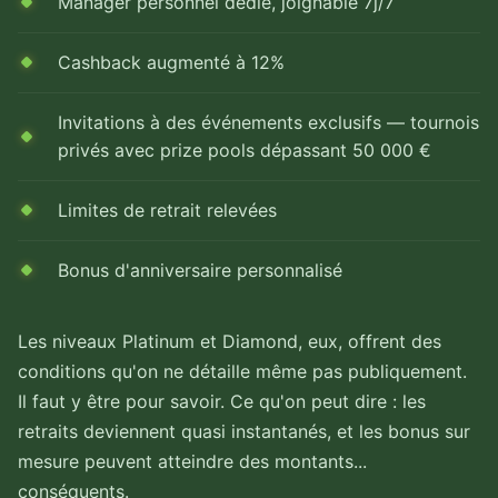
Manager personnel dédié, joignable 7j/7
Cashback augmenté à 12%
Invitations à des événements exclusifs — tournois
privés avec prize pools dépassant 50 000 €
Limites de retrait relevées
Bonus d'anniversaire personnalisé
Les niveaux Platinum et Diamond, eux, offrent des
conditions qu'on ne détaille même pas publiquement.
Il faut y être pour savoir. Ce qu'on peut dire : les
retraits deviennent quasi instantanés, et les bonus sur
mesure peuvent atteindre des montants...
conséquents.